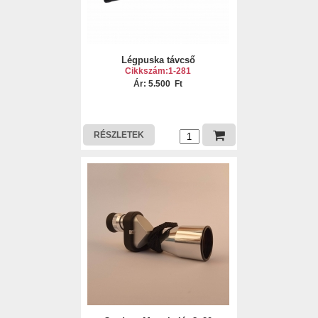
Légpuska távcső
Cikkszám:1-281
Ár: 5.500 Ft
RÉSZLETEK