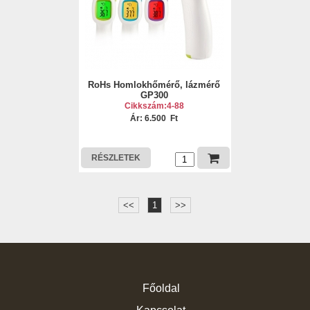
RoHs Homlokhőmérő, lázmérő
GP300
Cikkszám:4-88
Ár: 6.500 Ft
RÉSZLETEK
<<
1
>>
Főoldal