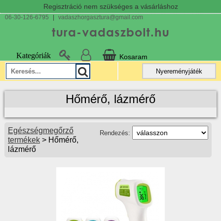
Regisztráció nem szükséges a vásárláshoz
06-30-126-6795
|
vadaszhorgasztura@gmail.com
Kategóriák
Kosaram
Nyereményjáték
Hőmérő, lázmérő
Egészségmegőrző
Rendezés:
termékek
> Hőmérő,
lázmérő