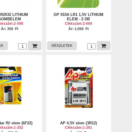
R2032 LITHIUM
GP 910A LR1 1,5V LITHIUM
GOMBELEM
ELEM - 2 DB
kkszám:2-598
Cikkszám:2-600
Ár: 350 Ft
Ár: 1.050 Ft
EK
RÉSZLETEK
ar 9V elem (6F22)
AP 4,5V elem (3R12)
kkszám:1-202
Cikkszám:1-201