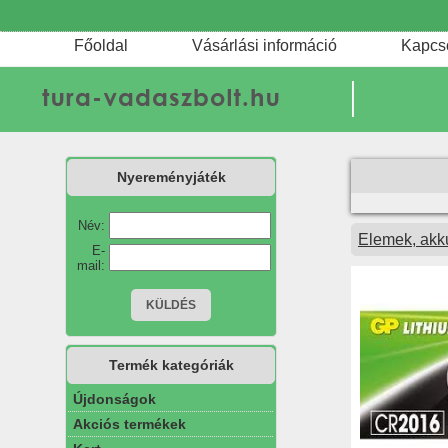
Főoldal
Vásárlási információ
Kapcs
Nyereményjáték
Név:
Elemek, akk
E-
mail:
Termék kategóriák
Újdonságok
Akciós termékek