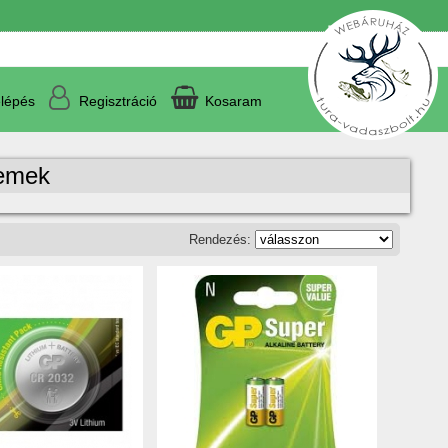
lépés
Regisztráció
Kosaram
lemek
Rendezés: