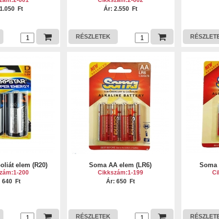
zám:2-601
Cikkszám:2-602
 1.050 Ft
Ár: 2.550 Ft
RÉSZLETEK
RÉSZLET
oliát elem (R20)
Soma AA elem (LR6)
Soma 
zám:1-200
Cikkszám:1-199
Ci
: 640 Ft
Ár: 650 Ft
RÉSZLETEK
RÉSZLET