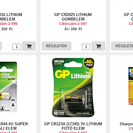
016 LITHIUM
GP CR2025 LITHIUM
GP C
MBELEM
GOMBELEM
zám:2-596
Cikkszám:2-597
Ci
: 350 Ft
Ár: 350 Ft
RÉSZLETEK
RÉSZLET
LR44 6V SUPER
GP CR123A (17345) 3V LITHIUM
Sharpst
LI ELEM
FOTÓ ELEM
Ci