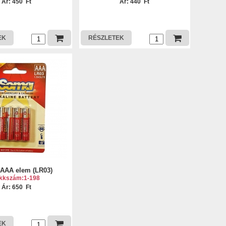
Ár: 450 Ft
Ár: 440 Ft
EK
RÉSZLETEK
AAA elem (LR03)
kkszám:1-198
Ár: 650 Ft
EK