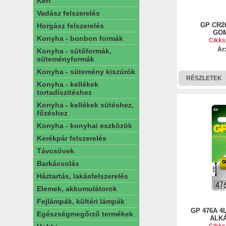
Kert
Vadász felszerelés
GP CR2
Horgász felszerelés
GO
Konyha - bonbon formák
Cikks
Ár
Konyha - sütőformák,
süteményformák
Konyha - sütemény kiszúrók
RÉSZLETEK
Konyha - kellékek
tortadíszitéshez
Konyha - kellékek sütéshez,
főzéshez
Konyha - konyhai eszközök
Kerékpár felszerelés
Távcsövek
Barkácsolás
Háztartás, lakásfelszerelés
Elemek, akkumulátorok
Fejlámpák, kültéri lámpák
GP 476A 4
Egészségmegőrző termékek
ALKÁ