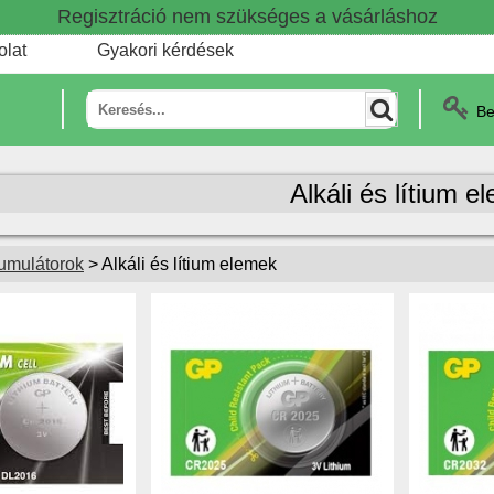
Regisztráció nem szükséges a vásárláshoz
olat
Gyakori kérdések
Be
Alkáli és lítium e
umulátorok
> Alkáli és lítium elemek