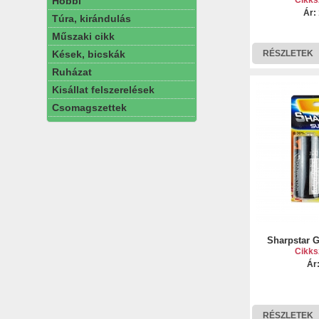
Hobbi
Cikks
Ár:
Túra, kirándulás
Műszaki cikk
Kések, bicskák
RÉSZLETEK
Ruházat
Kisállat felszerelések
Csomagszettek
Sharpstar G
Cikks
Ár
RÉSZLETEK