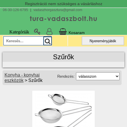
Regisztráció nem szükséges a vásárláshoz
06-30-126-6795
|
vadaszhorgasztura@gmail.com
Kategóriák
Kosaram
Nyereményjáték
Szűrők
Konyha - konyhai
Rendezés:
eszközök
> Szűrők