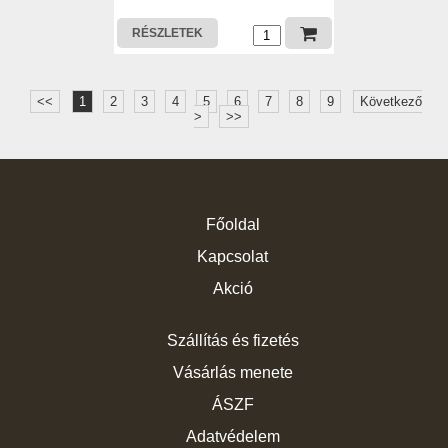
RÉSZLETEK
<<
1
2
3
4
5
6
7
8
9
Következő
>
>>
Főoldal
Kapcsolat
Akció
Szállítás és fizetés
Vásárlás menete
ÁSZF
Adatvédelem