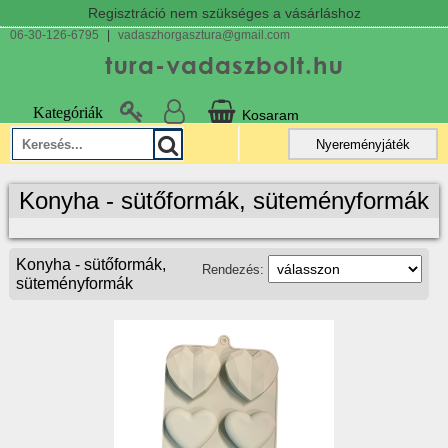
Regisztráció nem szükséges a vásárláshoz
06-30-126-6795
|
vadaszhorgasztura@gmail.com
Kategóriák
Kosaram
Nyereményjáték
Konyha - sütőformák, süteményformák
Konyha - sütőformák,
Rendezés:
süteményformák