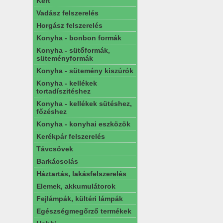
Kert
Vadász felszerelés
Horgász felszerelés
Konyha - bonbon formák
Konyha - sütőformák,
süteményformák
Konyha - sütemény kiszúrók
Konyha - kellékek
tortadíszitéshez
Konyha - kellékek sütéshez,
főzéshez
Konyha - konyhai eszközök
Kerékpár felszerelés
Távcsövek
Barkácsolás
Háztartás, lakásfelszerelés
Elemek, akkumulátorok
Fejlámpák, kültéri lámpák
Egészségmegőrző termékek