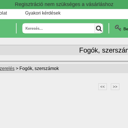
Regisztráció nem szükséges a vásárláshoz
olat
Gyakori kérdések
Be
Fogók, szerszá
zerelés
> Fogók, szerszámok
<<
>>