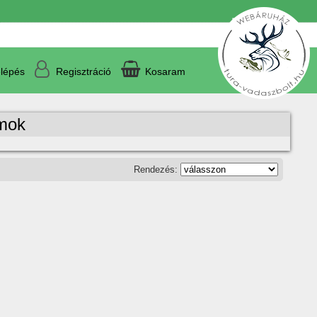
lépés
Regisztráció
Kosaram
mok
Rendezés: