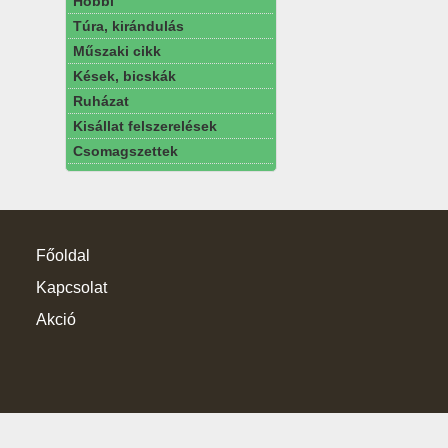
Hobbi
Túra, kirándulás
Műszaki cikk
Kések, bicskák
Ruházat
Kisállat felszerelések
Csomagszettek
Főoldal
Kapcsolat
Akció