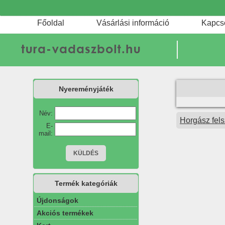
Főoldal
Vásárlási információ
Kapcs
Nyereményjáték
Név:
Horgász fels
E-
mail:
Termék kategóriák
Újdonságok
Akciós termékek