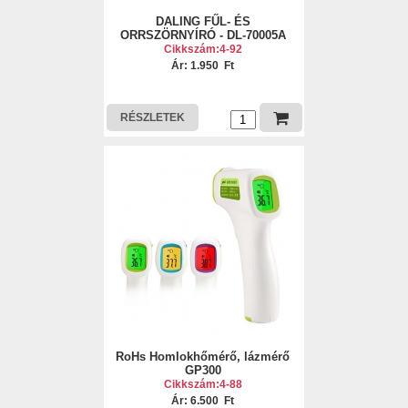
DALING FŰL- ÉS
ORRSZÖRNYÍRÓ - DL-70005A
Cikkszám:4-92
Ár: 1.950 Ft
RÉSZLETEK
RoHs Homlokhőmérő, lázmérő
GP300
Cikkszám:4-88
Ár: 6.500 Ft