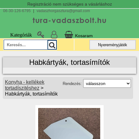
Regisztráció nem szükséges a vásárláshoz
06-30-126-6795
|
vadaszhorgasztura@gmail.com
Kategóriák
Kosaram
Nyereményjáték
Habkártyák, tortasímítók
Konyha - kellékek
Rendezés:
tortadíszitéshez
>
Habkártyák, tortasímítók