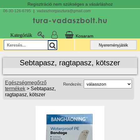
Regisztráció nem szükséges a vásárláshoz
06-30-126-6795
|
vadaszhorgasztura@gmail.com
Kategóriák
Kosaram
Nyereményjáték
Sebtapasz, ragtapasz, kötszer
Egészségmegőrző
Rendezés:
termékek
> Sebtapasz,
ragtapasz, kötszer